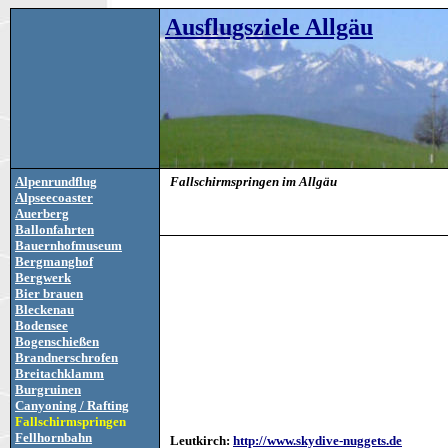
Ausflugsziele Allgäu
Alpenrundflug
Fallschirmspringen im Allgäu
Alpseecoaster
Auerberg
Ballonfahrten
Bauernhofmuseum
Bergmanghof
Bergwerk
Bier brauen
Bleckenau
Bodensee
Bogenschießen
Brandnerschrofen
Breitachklamm
Burgruinen
Canyoning / Rafting
Fallschirmspringen
Fellhornbahn
Leutkirch:
http://www.skydive-nuggets.de