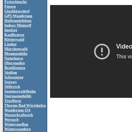
Freizeitparks
Füssen
Glasbläserdorf
GPS-Wanderung
Hallenspielplatz
Indoor Minigolf
Inselsee
Kaufbeuren
Kletterwald
Lindau
Märchenwald
Mountainbike
Naturkurse
Oberstaufen
Reptilienzoo
Säuling
Schwangau
Segway
Söllereck
Sommerrodelbahn
Sturmannshöhle
Tegelberg
Therme Bad Wörishofen
Wanderung OA
Wasserkraftwerk
Wertach
Winterausflug
Winterwandern