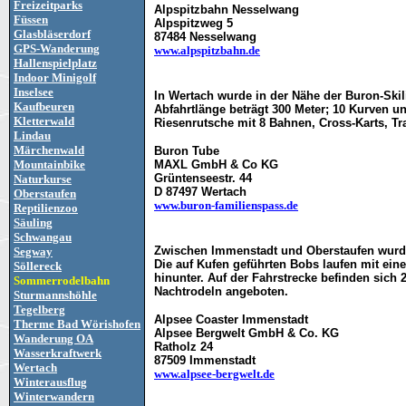
Freizeitparks
Alpspitzbahn Nesselwang
Füssen
Alpspitzweg 5
Glasbläserdorf
87484 Nesselwang
GPS-Wanderung
www.alpspitzbahn.de
Hallenspielplatz
Indoor Minigolf
Inselsee
In Wertach wurde in der Nähe der Buron-Skili
Kaufbeuren
Abfahrtlänge beträgt 300 Meter; 10 Kurven un
Kletterwald
Riesenrutsche mit 8 Bahnen, Cross-Karts, Tra
Lindau
Märchenwald
Buron Tube
Mountainbike
MAXL GmbH & Co KG
Grüntenseestr. 44
Naturkurse
D 87497 Wertach
Oberstaufen
www.buron-familienspass.de
Reptilienzoo
Säuling
Schwangau
Zwischen Immenstadt und Oberstaufen wurde i
Segway
Die auf Kufen geführten Bobs laufen mit ei
Söllereck
hinunter. Auf der Fahrstrecke befinden sic
Sommerrodelbahn
Nachtrodeln angeboten.
Sturmannshöhle
Tegelberg
Alpsee Coaster Immenstadt
Therme Bad Wörishofen
Alpsee Bergwelt GmbH & Co. KG
Wanderung OA
Ratholz 24
Wasserkraftwerk
87509 Immenstadt
Wertach
www.alpsee-bergwelt.de
Winterausflug
Winterwandern