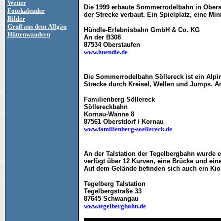
Wetter
Die 1999 erbaute Sommerrodelbahn in Obers
Fotokalender
der Strecke verbaut. Ein Spielplatz, eine Mi
Bilder
Gruß aus dem Allgäu
Hündle-Erlebnisbahn GmbH & Co. KG
Hüttenwandern
An der B308
87534 Oberstaufen
www.huendle.de
Die Sommerrodelbahn Söllereck ist ein Alpine
Strecke durch Kreisel, Wellen und Jumps. A
Familienberg Söllereck
Söllereckbahn
Kornau-Wanne 8
87561 Oberstdorf / Kornau
www.familienberg-soellereck.de
An der Talstation der Tegelbergbahn wurde e
verfügt über 12 Kurven, eine Brücke und ei
Auf dem Gelände befinden si
ch auch ein Kio
Tegelberg Talstation
Tegelbergstraße 33
87645 Schwangau
www.tegelbergbahn.de