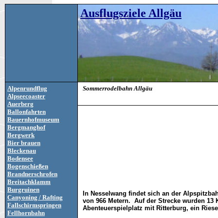
Ausflugsziele Allgäu
Alpenrundflug
Sommerrodelbahn Allgäu
Alpseecoaster
Auerberg
Ballonfahrten
Bauernhofmuseum
Bergmanghof
Bergwerk
Bier brauen
Bleckenau
Bodensee
Bogenschießen
Brandnerschrofen
Breitachklamm
Burgruinen
In Nesselwang findet sich an der Alpspitzb
Canyoning / Rafting
von 966 Metern. Auf der Strecke wurden 13 K
Fallschirmspringen
Abenteuerspielplatz mit Ritterburg, ein Ries
Fellhornbahn