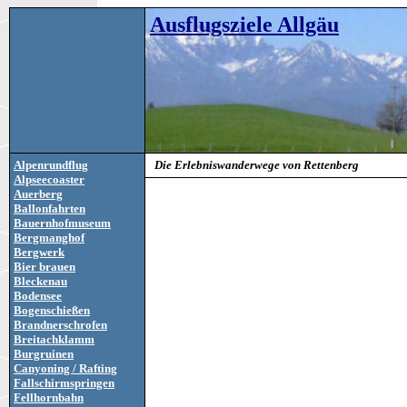
Ausflugsziele Allgäu
Alpenrundflug
Die Erlebniswanderwege von Rettenberg
Alpseecoaster
Auerberg
Ballonfahrten
Bauernhofmuseum
Bergmanghof
Bergwerk
Bier brauen
Bleckenau
Bodensee
Bogenschießen
Brandnerschrofen
Breitachklamm
Burgruinen
Canyoning / Rafting
Fallschirmspringen
Fellhornbahn