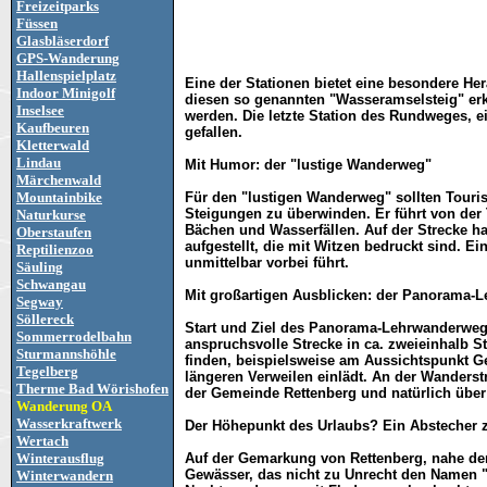
Freizeitparks
Füssen
Glasbläserdorf
GPS-Wanderung
Hallenspielplatz
Eine der Stationen bietet eine besondere Her
Indoor Minigolf
diesen so genannten "Wasseramselsteig" erk
Inselsee
werden. Die letzte Station des Rundweges, e
Kaufbeuren
gefallen.
Kletterwald
Lindau
Mit Humor: der "lustige Wanderweg"
Märchenwald
Mountainbike
Für den "lustigen Wanderweg" sollten Touri
Steigungen zu überwinden. Er führt von der T
Naturkurse
Bächen und Wasserfällen. Auf der Strecke ha
Oberstaufen
aufgestellt, die mit Witzen bedruckt sind. 
Reptilienzoo
unmittelbar vorbei führt.
Säuling
Schwangau
Mit großartigen Ausblicken: der Panorama-
Segway
Söllereck
Start und Ziel des Panorama-Lehrwanderweges
Sommerrodelbahn
anspruchsvolle Strecke in ca. zweieinhalb S
Sturmannshöhle
finden, beispielsweise am Aussichtspunkt G
Tegelberg
längeren Verweilen einlädt. An der Wanderstr
Therme Bad Wörishofen
der Gemeinde Rettenberg und natürlich über
Wanderung OA
Wasserkraftwerk
Der Höhepunkt des Urlaubs? Ein Abstecher
Wertach
Winterausflug
Auf der Gemarkung von Rettenberg, nahe dem 
Gewässer, das nicht zu Unrecht den Namen "
Winterwandern