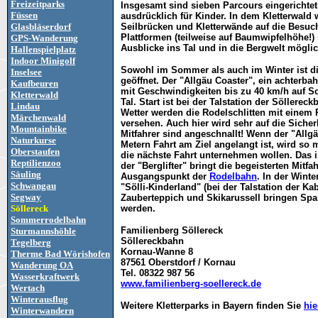
Freizeitparks
Insgesamt sind sieben Parcours eingerichtet
Füssen
ausdrücklich für Kinder. In dem Kletterwald 
Glasbläserdorf
Seilbrücken und Kletterwände auf die Besuc
Plattformen (teilweise auf Baumwipfelhöhe!) 
GPS-Wanderung
Ausblicke ins Tal und in die Bergwelt möglic
Hallenspielplatz
Indoor Minigolf
Sowohl im Sommer als auch im Winter ist d
Inselsee
geöffnet. Der "Allgäu Coaster", ein achterbah
Kaufbeuren
mit Geschwindigkeiten bis zu 40 km/h auf S
Kletterwald
Tal. Start ist bei der Talstation der Söllere
Lindau
Wetter werden die Rodelschlitten mit einem 
Märchenwald
versehen. Auch hier wird sehr auf die Sicherh
Mountainbike
Mitfahrer sind angeschnallt! Wenn der "Allg
Naturkurse
Metern Fahrt am Ziel angelangt ist, wird so
Oberstaufen
die nächste Fahrt unternehmen wollen. Das 
Reptilienzoo
der "Berglifter" bringt die begeisterten Mit
Säuling
Ausgangspunkt der
Rodelbahn
. In der Wint
Schwangau
"Sölli-Kinderland" (bei der Talstation der Ka
Segway
Zauberteppich und Skikarussell bringen Spaß
Söllereck
werden.
Sommerrodelbahn
Familienberg Söllereck
Sturmannshöhle
Söllereckbahn
Tegelberg
Kornau-Wanne 8
Therme Bad Wörishofen
87561 Oberstdorf / Kornau
Wanderung OA
Tel. 08322 987 56
Wasserkraftwerk
www.familienberg-soellereck.de
Wertach
Winterausflug
Weitere Kletterparks in Bayern finden Sie
hie
Winterwandern