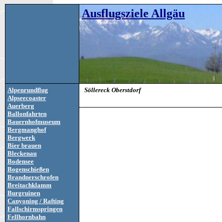
Ausflugsziele Allgäu
Alpenrundflug
Söllereck Oberstdorf
Alpseecoaster
Auerberg
Ballonfahrten
Bauernhofmuseum
Bergmanghof
Bergwerk
Bier brauen
Bleckenau
Bodensee
Bogenschießen
Brandnerschrofen
Breitachklamm
Burgruinen
Canyoning / Rafting
Fallschirmspringen
Fellhornbahn