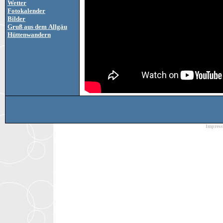
Wetter
Fotokalender
Bilder
Gruß aus dem Allgäu
Hüttenwandern
Impres