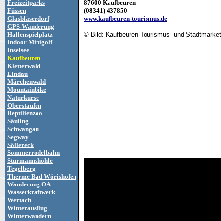
Freizeitparks
87600 Kaufbeuren
Füssen
(08341) 437850
Glasbläserdorf
www.kaufbeuren-tourismus.de
GPS-Wanderung
Hallenspielplatz
© Bild: Kaufbeuren Tourismus- und Stadtmarket
Indoor Minigolf
Inselsee
Kaufbeuren
Kletterwald
Lindau
Märchenwald
Mountainbike
Naturkurse
Oberstaufen
Reptilienzoo
Säuling
Schwangau
Segway
Söllereck
Sommerrodelbahn
Sturmannshöhle
Tegelberg
Therme Bad Wörishofen
Wanderung OA
Wasserkraftwerk
Wertach
Winterausflug
Winterwandern