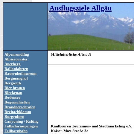
Ausflugsziele Allgäu
Alpenrundflug
Mittelalterliche Altstadt
Alpseecoaster
Auerberg
Ballonfahrten
Bauernhofmuseum
Bergmanghof
Bergwerk
Bier brauen
Bleckenau
Bodensee
Bogenschießen
Brandnerschrofen
Breitachklamm
Burgruinen
Canyoning / Rafting
Fallschirmspringen
Kaufbeuren Tourismus- und Stadtmarketing e.V.
Fellhornbahn
Kaiser-Max-Straße 3a